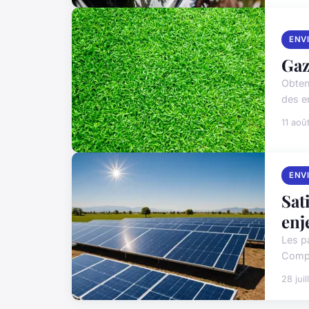
ENV
Gaz
Obten
des e
11 aoû
ENV
Sat
enj
Les p
Compr
28 jui