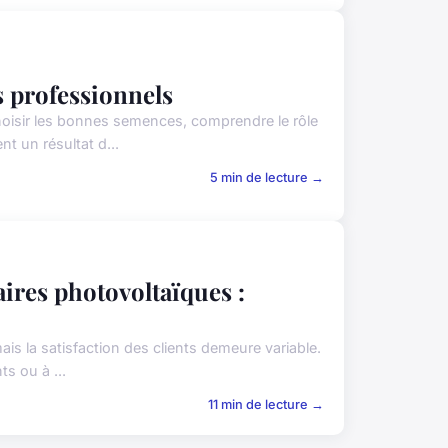
s professionnels
oisir les bonnes semences, comprendre le rôle
t un résultat d...
5 min de lecture →
aires photovoltaïques :
is la satisfaction des clients demeure variable.
s ou à ...
11 min de lecture →