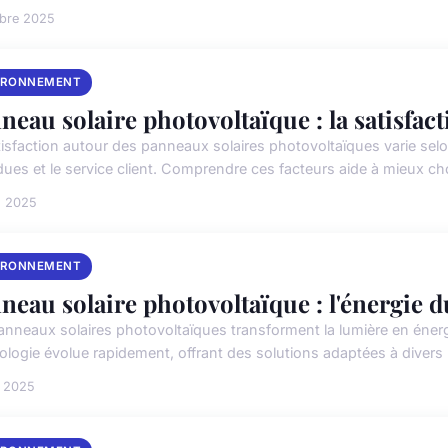
obre 2025
IRONNEMENT
neau solaire photovoltaïque : la satisfact
tisfaction autour des panneaux solaires photovoltaïques varie selon
dues et le service client. Comprendre ces facteurs aide à mieux cho
n 2025
IRONNEMENT
neau solaire photovoltaïque : l'énergie d
anneaux solaires photovoltaïques transforment la lumière en énergi
ologie évolue rapidement, offrant des solutions adaptées à divers
n 2025