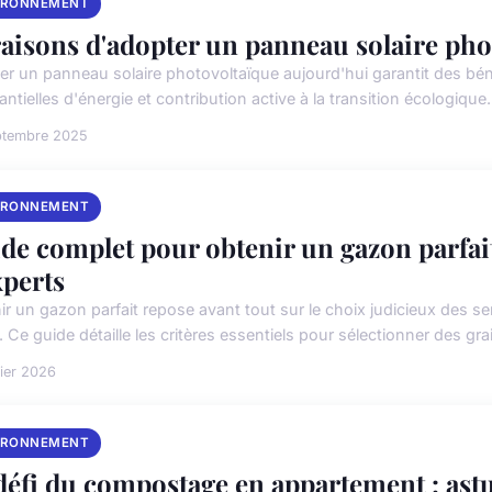
IRONNEMENT
raisons d'adopter un panneau solaire pho
ller un panneau solaire photovoltaïque aujourd'hui garantit des bé
ntielles d'énergie et contribution active à la transition écologique. 
ptembre 2025
IRONNEMENT
de complet pour obtenir un gazon parfait
xperts
ir un gazon parfait repose avant tout sur le choix judicieux des s
 Ce guide détaille les critères essentiels pour sélectionner des grai
rier 2026
IRONNEMENT
défi du compostage en appartement : astu