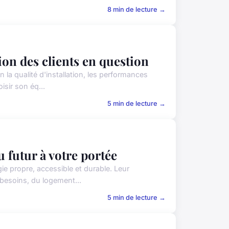
8 min de lecture →
ion des clients en question
 la qualité d'installation, les performances
isir son éq...
5 min de lecture →
u futur à votre portée
e propre, accessible et durable. Leur
 besoins, du logement...
5 min de lecture →