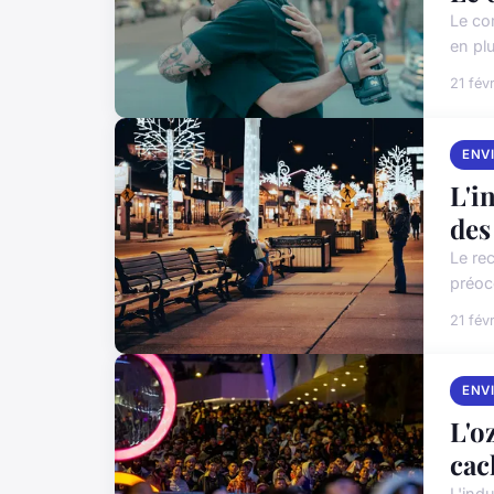
Le co
en plu
21 fév
ENV
L'i
des
Le re
préoc
21 fév
ENV
L'o
cac
L'ind