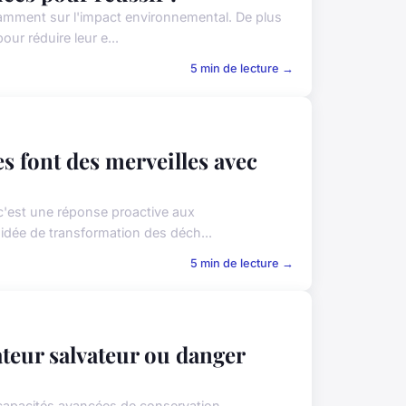
mment sur l'impact environnemental. De plus
ur réduire leur e...
5 min de lecture →
es font des merveilles avec
c'est une réponse proactive aux
dée de transformation des déch...
5 min de lecture →
ateur salvateur ou danger
s capacités avancées de conservation.