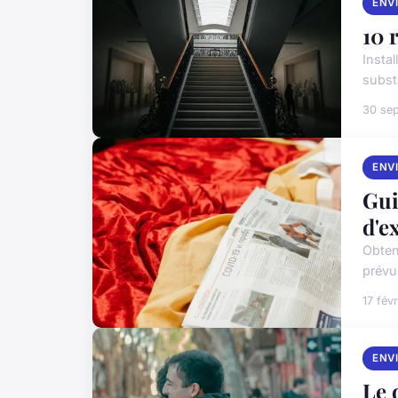
ENV
10 
Insta
substa
30 se
ENV
Gui
d'e
Obten
prévu.
17 fév
ENV
Le 