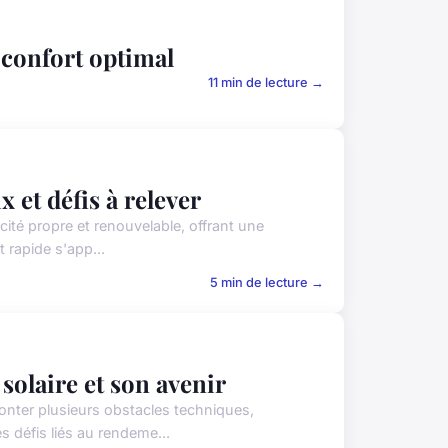
n confort optimal
11 min de lecture →
x et défis à relever
icité propre et renouvelable, offrant une
 rapide s'app...
5 min de lecture →
 solaire et son avenir
onter plusieurs obstacles techniques,
 défis liés au rendeme...