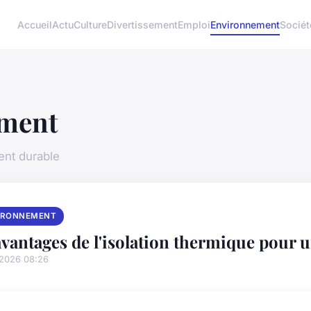
Accueil
Actu
Culture
Divertissement
Emploi
Environnement
Sociét
ment
ent durable
IRONNEMENT
avantages de l'isolation thermique pour 
/2026 08:26