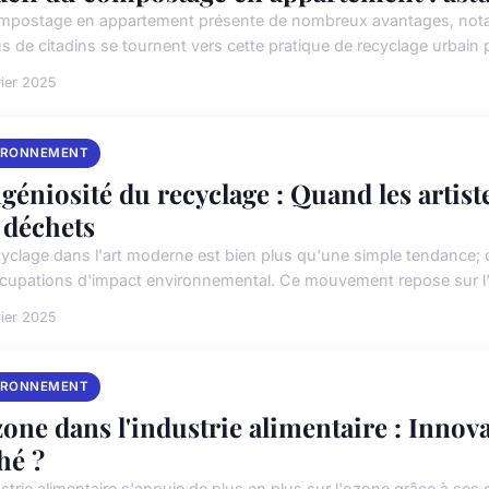
mpostage en appartement présente de nombreux avantages, nota
s de citadins se tournent vers cette pratique de recyclage urbain po
rier 2025
IRONNEMENT
ngéniosité du recyclage : Quand les artist
 déchets
cyclage dans l'art moderne est bien plus qu'une simple tendance; 
cupations d'impact environnemental. Ce mouvement repose sur l'i
rier 2025
IRONNEMENT
zone dans l'industrie alimentaire : Innov
hé ?
ustrie alimentaire s'appuie de plus en plus sur l'ozone grâce à se