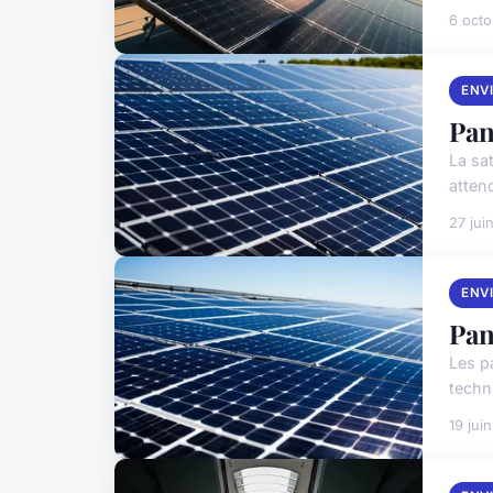
6 oct
ENV
Pan
La sa
atten
27 jui
ENV
Pan
Les p
techn
19 jui