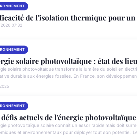
IRONNEMENT
fficacité de l'isolation thermique pour u
/2026 07:32
IRONNEMENT
rgie solaire photovoltaïque : état des lieu
gie solaire photovoltaïque transforme la lumière du soleil en électr
native durable aux énergies fossiles. En France, son développement
 2025
IRONNEMENT
 défis actuels de l'énergie photovoltaïque
rgie photovoltaïque solaire connaît un essor rapide mais doit surm
miques et environnementaux pour déployer tout son potentiel. Les