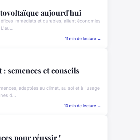
tovoltaïque aujourd'hui
néfices immédiats et durables, alliant économies
L'au...
11 min de lecture →
 : semences et conseils
emences, adaptées au climat, au sol et à l'usage
nes d...
10 min de lecture →
ces pour réussir !