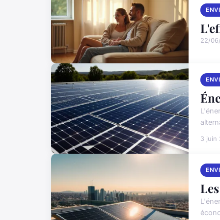
ENV
L'e
22/06
ENV
Éne
L'éner
alter
3 juin
ENV
Les
L'éne
écono