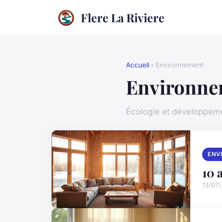
Flere La Riviere
Accueil
› Environnement
Environne
Écologie et développem
ENV
10 
13/07