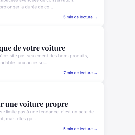
olonger la durée de co...
5 min de lecture →
que de votre voiture
nécessite pas seulement des bons produits,
radables aux accesso...
7 min de lecture →
r une voiture propre
e limite pas à une tendance, c'est un acte de
, mais elles ga...
5 min de lecture →