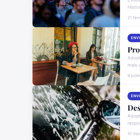
Histo
21 fév
ENV
Pro
Adopt
mais 
9 juill
ENV
Des
Adopt
respo
10 ma