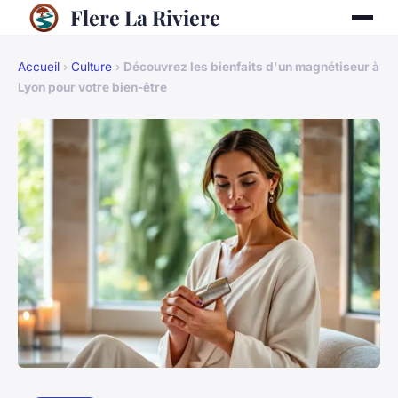
Flere La Riviere
Accueil
›
Culture
›
Découvrez les bienfaits d'un magnétiseur à
Lyon pour votre bien-être