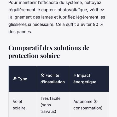
Pour maintenir l’efficacité du système, nettoyez
régulièrement le capteur photovoltaïque, vérifiez
l’alignement des lames et lubrifiez légèrement les
glissières si nécessaire. Cela suffit à éviter 90 %
des pannes.
Comparatif des solutions de
protection solaire
⏳
🛠️ Facilité
⚡ Impact
🔎 Type
Dur
d'installation
énergétique
es
Très facile
15
Volet
Autonome (0
(sans
av
solaire
consommation)
travaux)
ent