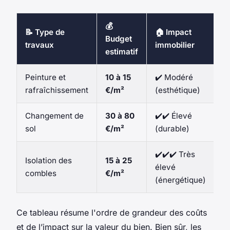
💰
📝 Type de
🏠 Impact
Budget
travaux
immobilier
estimatif
Peinture et
10 à 15
✔️ Modéré
rafraîchissement
€/m²
(esthétique)
Changement de
30 à 80
✔️✔️ Élevé
sol
€/m²
(durable)
✔️✔️✔️ Très
Isolation des
15 à 25
élevé
combles
€/m²
(énergétique)
Ce tableau résume l'ordre de grandeur des coûts
et de l’impact sur la valeur du bien. Bien sûr, les